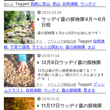
Tagged
気軽に登山
,
登山
,
自然体験
,
ウッデイ
知らせ
2020.03.29
ウッデイ森の探検隊4月〜6月
日程
森の探検隊４月から6月のお知らせです！
Tagged
自然体
カテゴリー
◆ウッデイ
,
アウトドア開催日程
験
,
子育て環境
,
子どもとの関わり
,
森の探検隊
,
タロ
2019.11.04
12月8日ウッデイ森の探検隊
12月は森の中に秘密基地を建てる！？
冬の森にも楽しい遊びがたくさんあります
(*´∀｀)
Tagged
ブッシ
カテゴリー
◆ウッデイ
,
アウトドア開催日程
ュクラフト
,
自然体験
,
ウッデイ
,
森の探検隊
,
焚き火
2019.10.13
11月17日ウッデイ森の探検隊