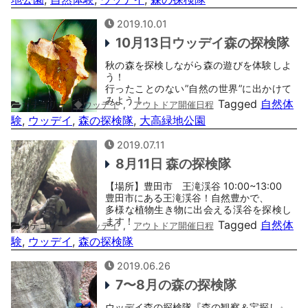
2019.10.01
10月13日ウッデイ森の探検隊
秋の森を探検しながら森の遊びを体験しよ
う！
行ったことのない”自然の世界”に出かけて
みよう！
Tagged
自然体
カテゴリー
◆ウッデイ
,
アウトドア開催日程
験
,
ウッデイ
,
森の探検隊
,
大高緑地公園
2019.07.11
8月11日 森の探検隊
【場所】豊田市 王滝渓谷 10:00~13:00
豊田市にある王滝渓谷！自然豊かで、
多様な植物生き物に出会える渓谷を探検し
ます！
Tagged
自然体
カテゴリー
◆ウッデイ
,
アウトドア開催日程
験
,
ウッデイ
,
森の探検隊
2019.06.26
7〜8月の森の探検隊
ウッデイ森の探検隊『森の観察＆宝探し』