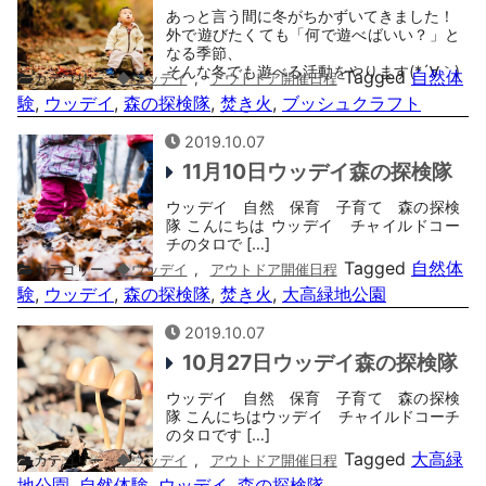
あっと言う間に冬がちかずいてきました！
外で遊びたくても「何で遊べばいい？」と
なる季節、
そんな冬でも遊べる活動をやります(*´∀｀)
Tagged
自然体
カテゴリー
◆ウッデイ
,
アウトドア開催日程
験
,
ウッデイ
,
森の探検隊
,
焚き火
,
ブッシュクラフト
2019.10.07
11月10日ウッデイ森の探検隊
ウッデイ 自然 保育 子育て 森の探検
隊 こんにちは ウッデイ チャイルドコー
チのタロで […]
Tagged
自然体
カテゴリー
◆ウッデイ
,
アウトドア開催日程
験
,
ウッデイ
,
森の探検隊
,
焚き火
,
大高緑地公園
2019.10.07
10月27日ウッデイ森の探検隊
ウッデイ 自然 保育 子育て 森の探検
隊 こんにちはウッデイ チャイルドコーチ
のタロです […]
Tagged
大高緑
カテゴリー
◆ウッデイ
,
アウトドア開催日程
地公園
,
自然体験
,
ウッデイ
,
森の探検隊