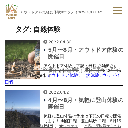
アウトドアを気軽に体験!!ウッデイ☆WOOD DAY
タグ:
自然体験
2022.04.30
5月〜8月・アウトドア体験の
開催日
アウトドア体験は下記の日程で開催です！
カテゴリー
◆いつでもデイキャンプ体験
,
◆ウッデイ
,
アウト
開催日程 日程：5月29日(日)13:00〜15
Tagged
アウトドア体験
,
自然体験
,
ウッデイ
,
[…]
ドア開催日程
日程
2022.04.21
4月〜8月・気軽に登山体験の
開催日
気軽に登山体験の予定は下記の日程で開催
します！ 開催日程・登山場所 日程：5月15
日(日 […]
カテゴリー
◆気軽に登山
,
◆ウッデイ
,
＊森の探検隊からのお