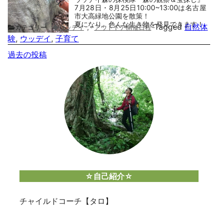
7月28日・8月25日10:00~13:00は名古屋
市大高緑地公園を散策！
夏になり、色んな生き物を発見できます！
Tagged
自然体
カテゴリー
◆ウッデイ
,
アウトドア開催日程
験
,
ウッデイ
,
子育て
投
過去の投稿
稿
ナ
ビ
ゲ
ー
シ
ョ
ン
☆自己紹介☆
チャイルドコーチ【タロ】