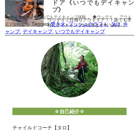
ドア《いつでもデイキャン
プ》
カテゴリー
◆いつでもデイキャンプ体験
,
◆ウッデイ
,
アウト
ウッデイで日帰りアウトドア！！誰でも手
Tagged
焚き火
,
ブッシュクラフト
,
タロ
,
キ
ドア開催日程
軽にデイキャンプが出来ます٩( ‘ω& […]
ャンプ
,
デイキャンプ
,
いつでもデイキャンプ
☆自己紹介☆
チャイルドコーチ【タロ】