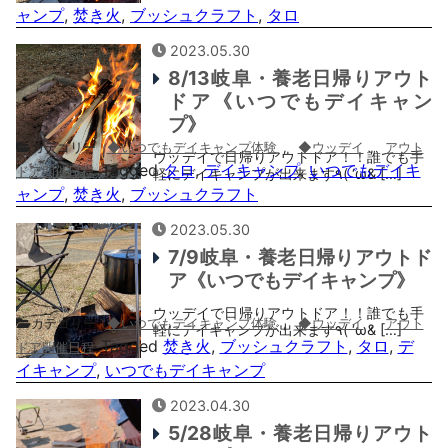
ャンプ
,
焚き火
,
ブッシュクラフト
,
タロ
2023.05.30
8/13岐阜・養老日帰りアウト
ドア《いつでもデイキャン
プ》
カテゴリー
◆いつでもデイキャンプ体験
,
◆ウッデイ
,
アウト
ウッデイで日帰りアウトドア！！誰でも手
Tagged
タロ
,
デイキャンプ
,
いつでもデイキ
ドア開催日程
軽にデイキャンプが出来ます٩( ‘ω& […]
ャンプ
,
焚き火
,
ブッシュクラフト
2023.05.30
7/9岐阜・養老日帰りアウトド
ア《いつでもデイキャンプ》
ウッデイで日帰りアウトドア！！誰でも手
カテゴリー
◆いつでもデイキャンプ体験
,
◆ウッデイ
,
アウト
軽にデイキャンプが出来ます٩( ‘ω& […]
Tagged
焚き火
,
ブッシュクラフト
,
タロ
,
デ
ドア開催日程
イキャンプ
,
いつでもデイキャンプ
2023.04.30
5/28岐阜・養老日帰りアウト