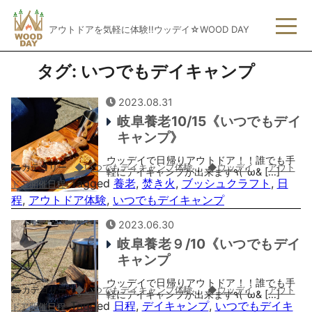
アウトドアを気軽に体験!!ウッデイ☆WOOD DAY
タグ:
いつでもデイキャンプ
2023.08.31
岐阜養老10/15《いつでもデイ
キャンプ》
ウッデイで日帰りアウトドア！！誰でも手
カテゴリー
◆いつでもデイキャンプ体験
,
◆ウッデイ
,
アウト
軽にデイキャンプが出来ます٩( ‘ω& […]
Tagged
養老
,
焚き火
,
ブッシュクラフト
,
日
ドア開催日程
程
,
アウトドア体験
,
いつでもデイキャンプ
2023.06.30
岐阜養老９/10《いつでもデイ
キャンプ
ウッデイで日帰りアウトドア！！誰でも手
カテゴリー
◆いつでもデイキャンプ体験
,
◆ウッデイ
,
アウト
軽にデイキャンプが出来ます٩( ‘ω& […]
Tagged
日程
,
デイキャンプ
,
いつでもデイキ
ドア開催日程